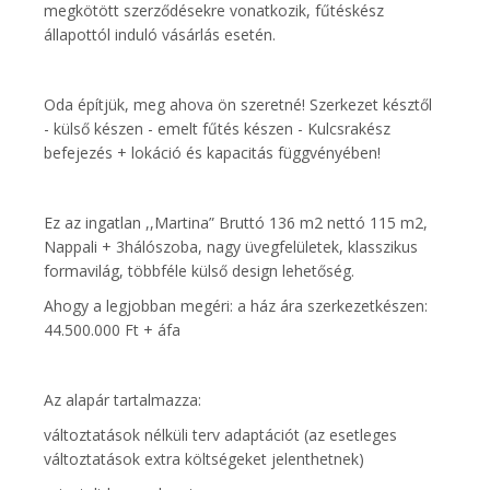
megkötött szerződésekre vonatkozik, fűtéskész
állapottól induló vásárlás esetén.
Oda építjük, meg ahova ön szeretné! Szerkezet késztől
- külső készen - emelt fűtés készen - Kulcsrakész
befejezés + lokáció és kapacitás függvényében!
Ez az ingatlan ,,Martina” Bruttó 136 m2 nettó 115 m2,
Nappali + 3hálószoba, nagy üvegfelületek, klasszikus
formavilág, többféle külső design lehetőség.
Ahogy a legjobban megéri: a ház ára szerkezetkészen:
44.500.000 Ft + áfa
Az alapár tartalmazza:
változtatások nélküli terv adaptációt (az esetleges
változtatások extra költségeket jelenthetnek)