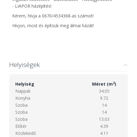
- LIAPOR házépítés!
Kérem, hívja a 0670/4534368-as számot!
Hívjon, most és építsük meg álmai házát!
Helyiségek
2
Helyiség
Méret (m
)
Nappali
34.05
Konyha
9.72
Szoba
14
Szoba
14
Szoba
13.03
Előtér
4.39
Közlekedő
4.11