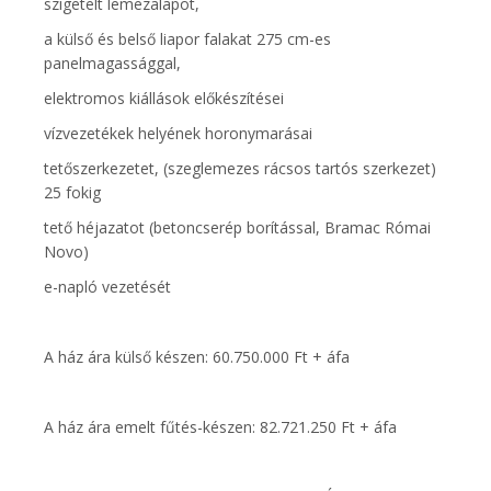
szigetelt lemezalapot,
a külső és belső liapor falakat 275 cm-es
panelmagassággal,
elektromos kiállások előkészítései
vízvezetékek helyének horonymarásai
tetőszerkezetet, (szeglemezes rácsos tartós szerkezet)
25 fokig
tető héjazatot (betoncserép borítással, Bramac Római
Novo)
e-napló vezetését
A ház ára külső készen: 60.750.000 Ft + áfa
A ház ára emelt fűtés-készen: 82.721.250 Ft + áfa