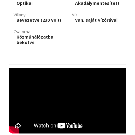
Optikai
Akadálymentesített
Villany:
Víz:
Bevezetve (230 Volt)
Van, saját vízórával
Csatorna:
Közműhálózatba
bekötve