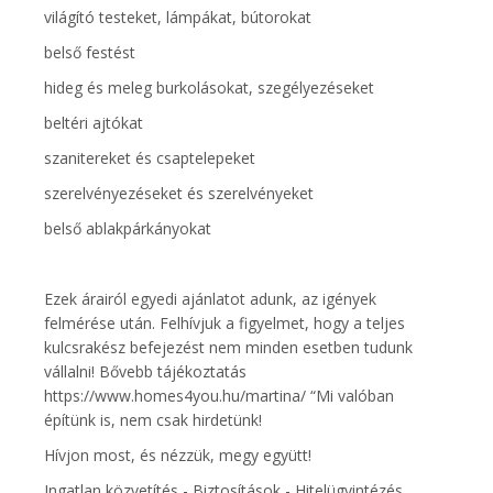
világító testeket, lámpákat, bútorokat
belső festést
hideg és meleg burkolásokat, szegélyezéseket
beltéri ajtókat
szanitereket és csaptelepeket
szerelvényezéseket és szerelvényeket
belső ablakpárkányokat
Ezek árairól egyedi ajánlatot adunk, az igények
felmérése után. Felhívjuk a figyelmet, hogy a teljes
kulcsrakész befejezést nem minden esetben tudunk
vállalni! Bővebb tájékoztatás
https://www.homes4you.hu/martina/ “Mi valóban
építünk is, nem csak hirdetünk!
Hívjon most, és nézzük, megy együtt!
Ingatlan közvetítés - Biztosítások - Hitelügyintézés