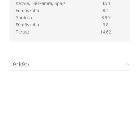
Kamra, Éléskamra, Spájz
4.54
Fürdőszoba
8.4
Gardrób
3.99
Fürdőszoba
3.8
Terasz
14.62
Térkép