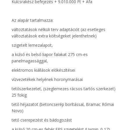
Kulcsrakész befejezés + 9.010.000 Ft + Áfa
Az alapár tartalmazza:
változtatások nélküli terv adaptációt (az esetleges
változtatások extra költségeket jelenthetnek)
szigetelt lemezalapot,
a külső és belső liapor falakat 275 cm-es
panelmagassággal,
elektromos kiállások előkészítései
vízvezetékek helyének horonymarásai
tetőszerkezetet, (szeglemezes rácsos tartós szerkezet)
25 fokig
tető héjazatot (betoncserép borítással, Bramac Római
Novo)
tető cserepezést és bádogozást
a külső 20 cm-es fehér EPS szigetelést (U=min. 0,17)