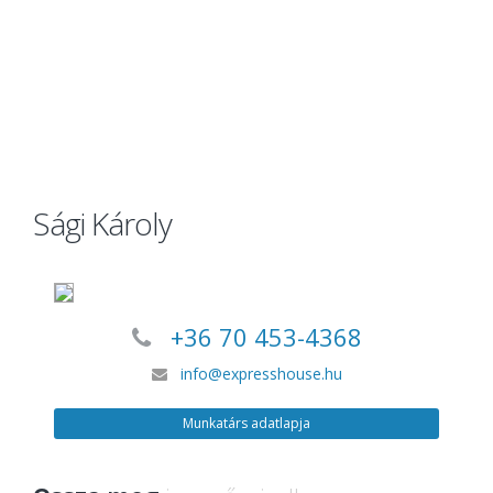
Sági Károly
+36 70 453-4368
info@expresshouse.hu
Munkatárs adatlapja