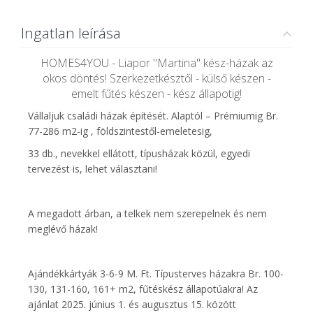
Ingatlan leírása
HOMES4YOU - Liapor "Martina" kész-házak az
okos döntés! Szerkezetkésztől - külső készen -
emelt fűtés készen - kész állapotig!
Vállaljuk családi házak építését. Alaptól – Prémiumig Br.
77-286 m2-ig , földszintestől-emeletesig,
33 db., nevekkel ellátott, típusházak közül, egyedi
tervezést is, lehet választani!
A megadott árban, a telkek nem szerepelnek és nem
meglévő házak!
Ajándékkártyák 3-6-9 M. Ft. Típusterves házakra Br. 100-
130, 131-160, 161+ m2, fűtéskész állapotúakra! Az
ajánlat 2025. június 1. és augusztus 15. között