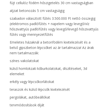
fújt cellulóz födém hőszigetelés 30 cm vastagságban
aljzat betonozás 5 cm vastagságig
szabadon választott fűtés 3.500.000 Ft nettó összegig
(elektromos padlófűtés + napelem vagy levegő/víz
hőszivattyús padlófűtés vagy levegő/levegő hőszivattyús
fűtés vagy mennyezetfűtés
Emeletes házaknál a betonfödém kivitelezését és a
belső gipszbeton lépcsőket az ár tartalmazza! Az árak
nem tartalmazzák:
színes vakolatokat
külső homlokzati kőburkolatokat, díszítéseket, 3d
elemeket
erkély vagy lépcsőkorlátokat
teraszok és külső lépcsők kivitelezését
pergolákat, autóbeállókat
tervmódosítások díját