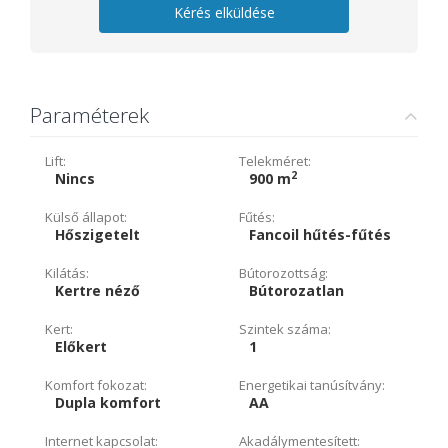
Kérés elküldése
Paraméterek
Lift:
Telekméret:
2
Nincs
900 m
Külső állapot:
Fűtés:
Hőszigetelt
Fancoil hűtés-fűtés
Kilátás:
Bútorozottság:
Kertre néző
Bútorozatlan
Kert:
Szintek száma:
Előkert
1
Komfort fokozat:
Energetikai tanúsítvány:
Dupla komfort
AA
Internet kapcsolat:
Akadálymentesített: