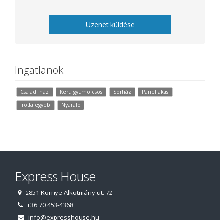
Üzenet küldése
Ingatlanok
Családi ház
Kert, gyümölcsös
Sorház
Panellakás
Iroda egyéb
Nyaraló
Express House
2851 Környe Alkotmány ut. 72
+36 70 453-4368
info@expresshouse.hu