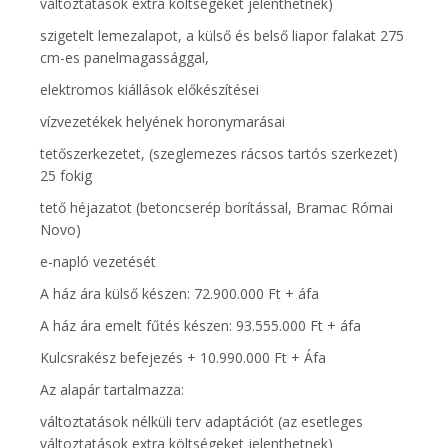
változtatások extra költségeket jelenthetnek)
szigetelt lemezalapot, a külső és belső liapor falakat 275
cm-es panelmagassággal,
elektromos kiállások előkészítései
vízvezetékek helyének horonymarásai
tetőszerkezetet, (szeglemezes rácsos tartós szerkezet)
25 fokig
tető héjazatot (betoncserép borítással, Bramac Római
Novo)
e-napló vezetését
A ház ára külső készen: 72.900.000 Ft + áfa
A ház ára emelt fűtés készen: 93.555.000 Ft + áfa
Kulcsrakész befejezés + 10.990.000 Ft + Áfa
Az alapár tartalmazza:
változtatások nélküli terv adaptációt (az esetleges
változtatások extra költségeket jelenthetnek)