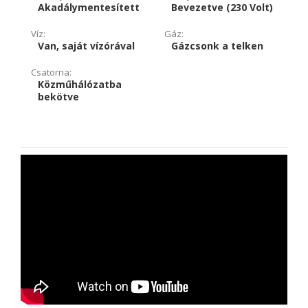
Akadálymentesített
Bevezetve (230 Volt)
Víz:
Gáz:
Van, saját vízórával
Gázcsonk a telken
Csatorna:
Közműhálózatba
bekötve