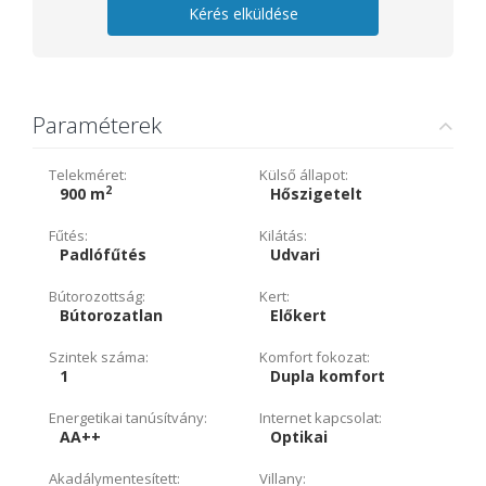
Kérés elküldése
Paraméterek
Telekméret:
Külső állapot:
2
900 m
Hőszigetelt
Fűtés:
Kilátás:
Padlófűtés
Udvari
Bútorozottság:
Kert:
Bútorozatlan
Előkert
Szintek száma:
Komfort fokozat:
1
Dupla komfort
Energetikai tanúsítvány:
Internet kapcsolat:
AA++
Optikai
Akadálymentesített:
Villany: