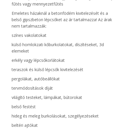
fűtés vagy mennyezetfűtés
Emeletes házaknál a betonfödém kivitelezését és a
belső gipszbeton lépcsőket az ár tartalmazza! Az árak
nem tartalmazzák:
színes vakolatokat
külső homlokzati kőburkolatokat, díszítéseket, 3d
elemeket
erkély vagy lépcsőkorlátokat
teraszok és külső lépcsők kivitelezését
pergolákat, autóbeállókat
tervmódosítások díját
világító testeket, lámpákat, bútorokat
belső festést
hideg és meleg burkolásokat, szegélyezéseket
beltéri ajtókat