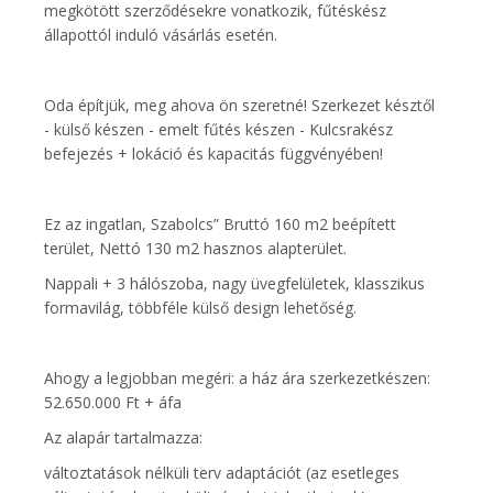
megkötött szerződésekre vonatkozik, fűtéskész
állapottól induló vásárlás esetén.
Oda építjük, meg ahova ön szeretné! Szerkezet késztől
- külső készen - emelt fűtés készen - Kulcsrakész
befejezés + lokáció és kapacitás függvényében!
Ez az ingatlan, Szabolcs” Bruttó 160 m2 beépített
terület, Nettó 130 m2 hasznos alapterület.
Nappali + 3 hálószoba, nagy üvegfelületek, klasszikus
formavilág, többféle külső design lehetőség.
Ahogy a legjobban megéri: a ház ára szerkezetkészen:
52.650.000 Ft + áfa
Az alapár tartalmazza:
változtatások nélküli terv adaptációt (az esetleges