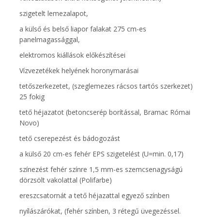
szigetelt lemezalapot,
a külső és belső liapor falakat 275 cm-es
panelmagassággal,
elektromos kiállások előkészítései
Vízvezetékek helyének horonymarásai
tetőszerkezetet, (szeglemezes rácsos tartós szerkezet)
25 fokig
tető héjazatot (betoncserép borítással, Bramac Római
Novo)
tető cserepezést és bádogozást
a külső 20 cm-es fehér EPS szigetelést (U=min. 0,17)
színezést fehér színre 1,5 mm-es szemcsenagyságú
dörzsölt vakolattal (Polifarbe)
ereszcsatornát a tető héjazattal egyező színben
nyílászárókat, (fehér színben, 3 rétegű üvegezéssel.