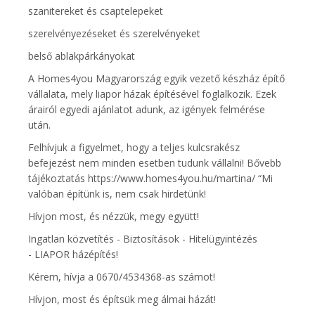
szanitereket és csaptelepeket
szerelvényezéseket és szerelvényeket
belső ablakpárkányokat
A Homes4you Magyarország egyik vezető készház építő
vállalata, mely liapor házak építésével foglalkozik. Ezek
árairól egyedi ajánlatot adunk, az igények felmérése
után.
Felhívjuk a figyelmet, hogy a teljes kulcsrakész
befejezést nem minden esetben tudunk vállalni! Bővebb
tájékoztatás https://www.homes4you.hu/martina/ “Mi
valóban építünk is, nem csak hirdetünk!
Hívjon most, és nézzük, megy együtt!
Ingatlan közvetítés - Biztosítások - Hitelügyintézés
- LIAPOR házépítés!
Kérem, hívja a 0670/4534368-as számot!
Hívjon, most és építsük meg álmai házát!