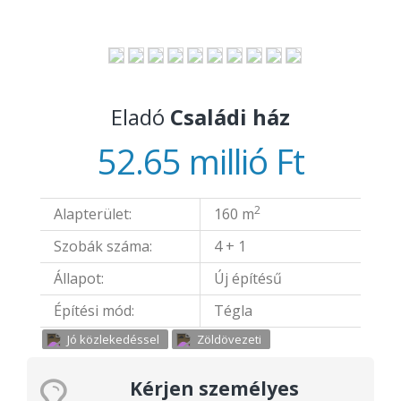
Eladó
Családi ház
52.65 millió Ft
2
Alapterület:
160 m
Szobák száma:
4 + 1
Állapot:
Új építésű
Építési mód:
Tégla
Jó közlekedéssel
Zöldövezeti
Kérjen személyes