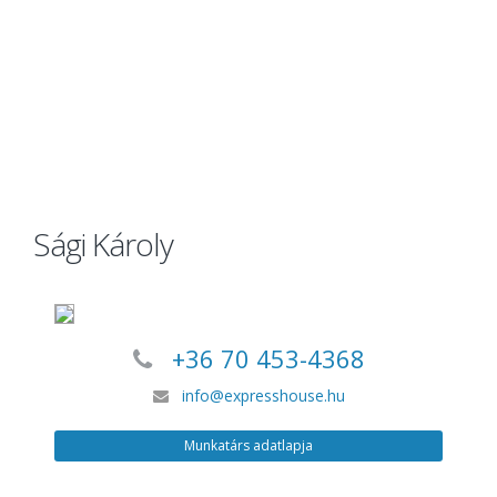
Sági Károly
+36 70 453-4368
info@expresshouse.hu
Munkatárs adatlapja