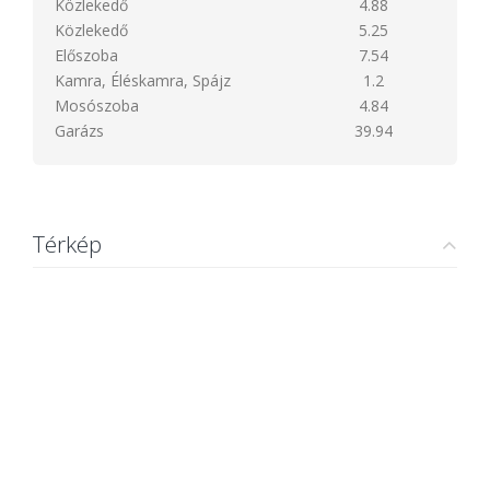
Közlekedő
4.88
Közlekedő
5.25
Előszoba
7.54
Kamra, Éléskamra, Spájz
1.2
Mosószoba
4.84
Garázs
39.94
Térkép