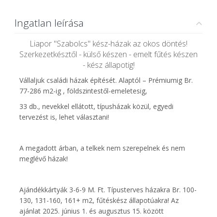
Ingatlan leírása
Liapor "Szabolcs" kész-házak az okos döntés!
Szerkezetkésztől - külső készen - emelt fűtés készen
- kész állapotig!
Vállaljuk családi házak építését. Alaptól – Prémiumig Br.
77-286 m2-ig , földszintestől-emeletesig,
33 db., nevekkel ellátott, típusházak közül, egyedi
tervezést is, lehet választani!
A megadott árban, a telkek nem szerepelnek és nem
meglévő házak!
Ajándékkártyák 3-6-9 M. Ft. Típusterves házakra Br. 100-
130, 131-160, 161+ m2, fűtéskész állapotúakra! Az
ajánlat 2025. június 1. és augusztus 15. között