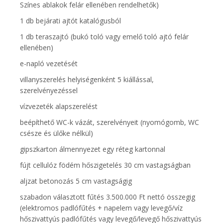
Színes ablakok felár ellenében rendelhetők)
1 db bejárati ajtót katalógusból
1 db teraszajtó (bukó toló vagy emelő toló ajtó felár
ellenében)
e-napló vezetését
villanyszerelés helyiségenként 5 kiállással,
szerelvényezéssel
vízvezeték alapszerelést
beépíthető WC-k vázát, szerelvényeit (nyomógomb, WC
csésze és ülőke nélkül)
gipszkarton álmennyezet egy réteg kartonnal
fújt cellulóz födém hőszigetelés 30 cm vastagságban
aljzat betonozás 5 cm vastagságig
szabadon választott fűtés 3.500.000 Ft nettó összegig
(elektromos padlófűtés + napelem vagy levegő/víz
hőszivattyús padlófűtés vagy levegő/levegő hőszivattyús