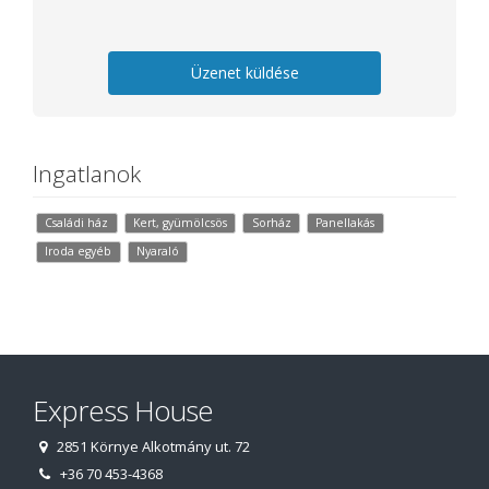
Üzenet küldése
Ingatlanok
Családi ház
Kert, gyümölcsös
Sorház
Panellakás
Iroda egyéb
Nyaraló
Express House
2851 Környe Alkotmány ut. 72
+36 70 453-4368