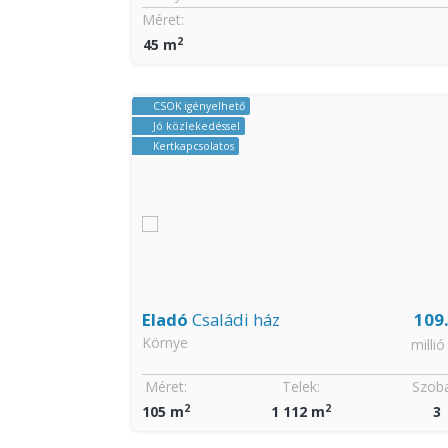
Szobák:
Méret:
2
4
45 m
CSOK igényelhető
Jó közlekedéssel
Kertkapcsolatos
11.49
Eladó
Családi ház
109
Környe
millió Ft
millió
Szobák:
Méret:
Telek:
Szobá
2
2
1
105 m
1 112 m
3