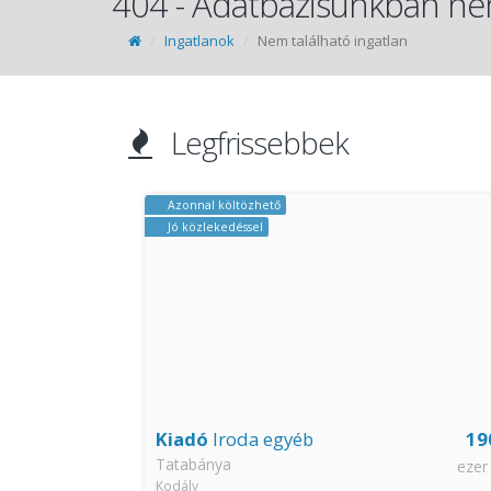
404 - Adatbázisunkban nem
Ingatlanok
Nem található ingatlan
Legfrissebbek
Azonnal költözhető
Jó közlekedéssel
200
Kiadó
Iroda egyéb
19
Tatabánya
millió Ft
ezer
Kodály