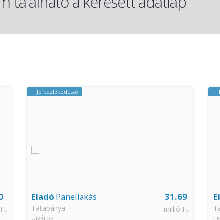
 található a keresett adatlap
Jó közlekedéssel
0
Eladó
Panellakás
31.69
E
Tatabánya
T
 Ft
millió Ft
Újváros
Fe