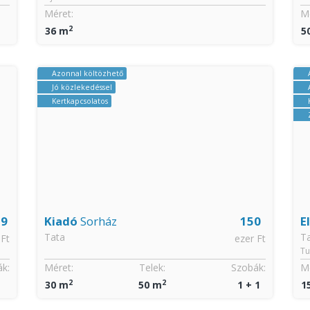
Méret:
Mé
2
36 m
5
Azonnal költözhető
Jó közlekedéssel
Kertkapcsolatos
.9
Kiadó
Sorház
150
E
Tata
T
 Ft
ezer Ft
Tu
k:
Méret:
Telek:
Szobák:
Mé
2
2
30 m
50 m
1 + 1
1