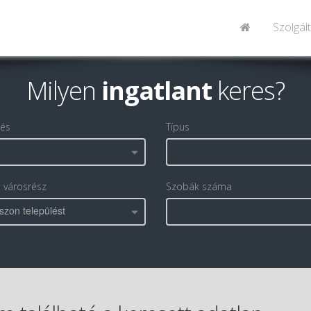
Szolgál
Milyen
ingatlant
keres?
lés
Típus
, városrész
Szobák száma
szon települést