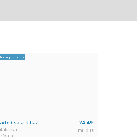
CSAK NÁ
Kertkapcsolatos
Jó közlekedéss
Zöldövezeti
ladó
Családi ház
24.49
Eladó
Csalá
atabánya
Tata
millió Ft
lsőgalla