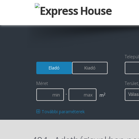
Telepü
Eladó
Kiadó
Méret
Terület
-
Válas
2
m
További paraméterek