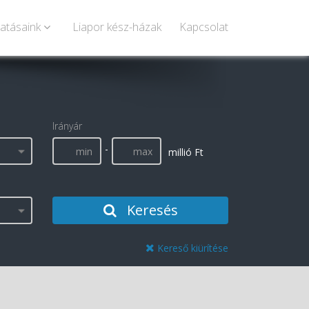
tatásaink
Liapor kész-házak
Kapcsolat
Irányár
-
millió Ft
Keresés
Kereső kiürítése