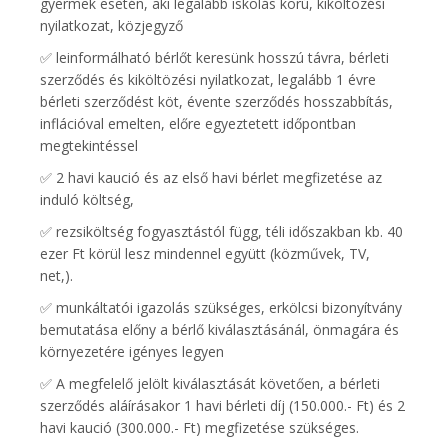
gyermek esetén, aki legalább iskolás korú, kiköltözési
nyilatkozat, közjegyző
✅️ leinformálható bérlőt keresünk hosszú távra, bérleti
szerződés és kiköltözési nyilatkozat, legalább 1 évre
bérleti szerződést köt, évente szerződés hosszabbítás,
inflációval emelten, előre egyeztetett időpontban
megtekintéssel
✅️ 2 havi kaució és az első havi bérlet megfizetése az
induló költség,
✅️ rezsiköltség fogyasztástól függ, téli időszakban kb. 40
ezer Ft körül lesz mindennel együtt (közművek, TV,
net,).
✅️ munkáltatói igazolás szükséges, erkölcsi bizonyítvány
bemutatása előny a bérlő kiválasztásánál, önmagára és
környezetére igényes legyen
✅ A megfelelő jelölt kiválasztását követően, a bérleti
szerződés aláírásakor 1 havi bérleti díj (150.000.- Ft) és 2
havi kaució (300.000.- Ft) megfizetése szükséges.