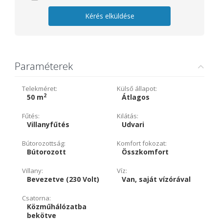
Kérés elküldése
Paraméterek
Telekméret:
Külső állapot:
2
50 m
Átlagos
Fűtés:
Kilátás:
Villanyfűtés
Udvari
Bútorozottság:
Komfort fokozat:
Bútorozott
Összkomfort
Villany:
Víz:
Bevezetve (230 Volt)
Van, saját vízórával
Csatorna:
Közműhálózatba
bekötve