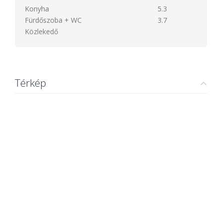
Konyha
5.3
Fürdőszoba + WC
3.7
Közlekedő
Térkép