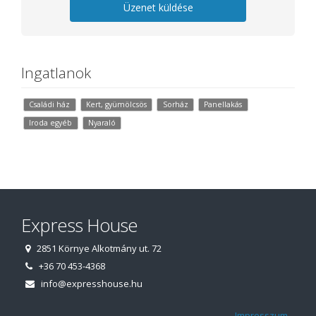
Üzenet küldése
Ingatlanok
Családi ház
Kert, gyümölcsös
Sorház
Panellakás
Iroda egyéb
Nyaraló
Express House
2851 Környe Alkotmány ut. 72
+36 70 453-4368
info@expresshouse.hu
Impresszum