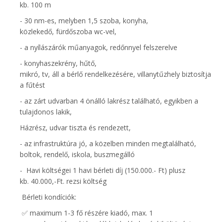
kb. 100 m
- 30 nm-es, melyben 1,5 szoba, konyha,
közlekedő, fürdőszoba wc-vel,
- a nyílászárók műanyagok, redőnnyel felszerelve
- konyhaszekrény, hűtő,
mikró, tv, áll a bérlő rendelkezésére, villanytűzhely biztosítja
a fűtést
- az zárt udvarban 4 önálló lakrész található, egyikben a
tulajdonos lakik,
Házrész, udvar tiszta és rendezett,
- az infrastruktúra jó, a közelben minden megtalálható,
boltok, rendelő, iskola, buszmegálló
- Havi költségei 1 havi bérleti díj (150.000.- Ft) plusz
kb. 40.000,-Ft. rezsi költség
Bérleti kondíciók:
✅️ maximum 1-3 fő részére kiadó, max. 1