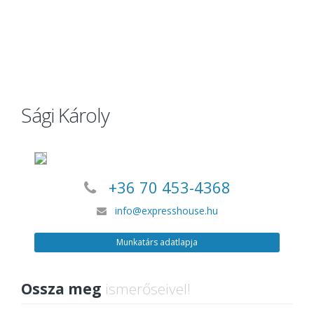
Sági Károly
+36 70 453-4368
info@expresshouse.hu
Munkatárs adatlapja
Ossza meg
ismerőseivel!