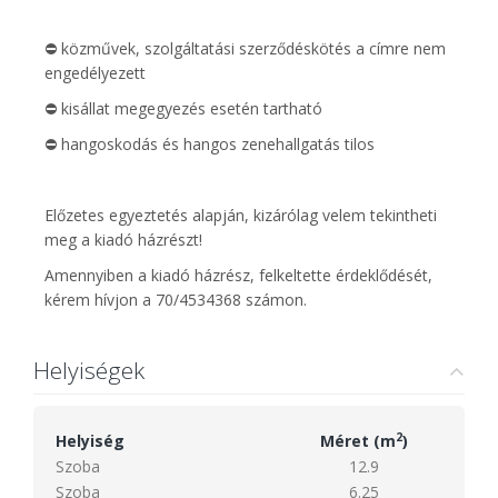
⛔️ közművek, szolgáltatási szerződéskötés a címre nem
engedélyezett
⛔️ kisállat megegyezés esetén tartható
⛔️ hangoskodás és hangos zenehallgatás tilos
Előzetes egyeztetés alapján, kizárólag velem tekintheti
meg a kiadó házrészt!
Amennyiben a kiadó házrész, felkeltette érdeklődését,
kérem hívjon a 70/4534368 számon.
Helyiségek
2
Helyiség
Méret (m
)
Szoba
12.9
Szoba
6.25