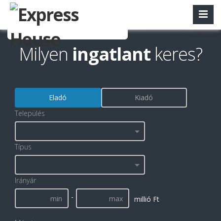
Milyen
ingatlant
keres?
Eladó
Kiadó
Település
Típus
Irányár
-
millió Ft