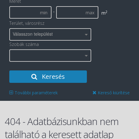
Méret
-
2
m
Terület, városrész
Válasszon települést
Szobák száma
Keresés
További paraméterek
Kereső kiürítése
404 - Adatbázisunkban nem
található a keresett adatlap