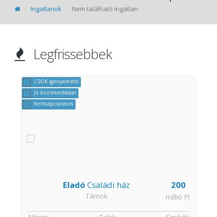
Ingatlanok
Nem található ingatlan
Legfrissebbek
CSOK igényelhető
Jó közlekedéssel
Kertkapcsolatos
8
Eladó
Családi ház
200
Tárnok
t
millió Ft