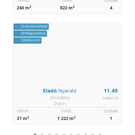
:
Méret:
Telek:
Szobák:
2
2
240 m
822 m
4
Jó közlekedéssel
Kertkapcsolatos
Zöldövezeti
Eladó
Nyaraló
11.49
Oroszlány
t
millió Ft
Óváros
:
Méret:
Telek:
Szobák:
2
2
37 m
1 222 m
1