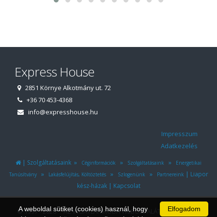
Express House
2851 Környe Alkotmány ut. 72
+36 70 453-4368
info@expresshouse.hu
Impresszum
Adatkezelés
|
»
»
»
Szolgáltatásaink
Céginformációk
Szolgáltatásaink
Energetikai
»
»
»
|
Liapor
Tanúsítvány
Lakásfelújítás, Költöztetés
Szlogenünk
Partnereink
|
kész-házak
Kapcsolat
A weboldal sütiket (cookies) használ, hogy
Elfogadom
© 1997 - 2026 AZ INGATLANIRODA WEBOLDALÁT ÉS ÜGYVITELI