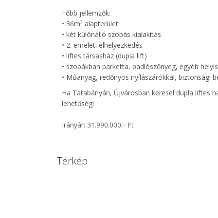
Főbb jellemzők:
• 36m² alapterület
• két különálló szobás kialakítás
• 2. emeleti elhelyezkedés
• liftes társasház (dupla lift)
• szobákban parketta, padlószőnyeg, egyéb helyi
• Műanyag, redőnyös nyílászárókkal, biztonsági be
Ha Tatabányán, Újvárosban keresel dupla liftes h
lehetőség!
Irányár: 31.990.000,- Ft
Térkép