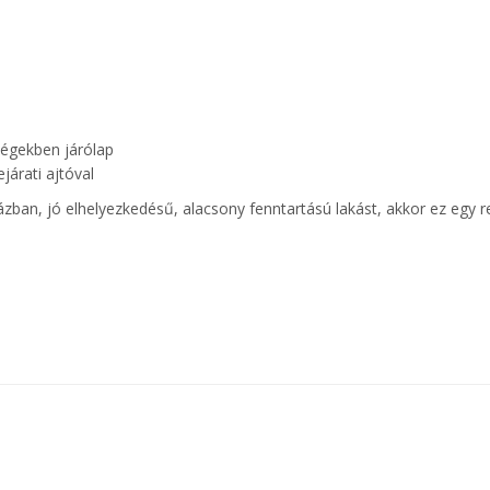
ségekben járólap
járati ajtóval
ázban, jó elhelyezkedésű, alacsony fenntartású lakást, akkor ez egy 