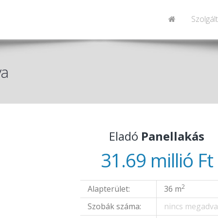
Szolgál
ya
Eladó
Panellakás
31.69 millió Ft
2
Alapterület:
36 m
Szobák száma:
nincs megadv