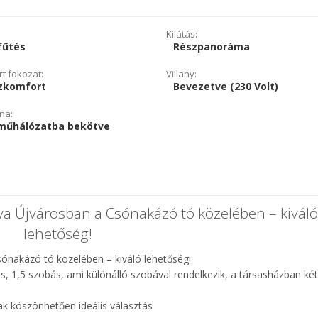
Kilátás:
fűtés
Részpanoráma
t fokozat:
Villany:
zkomfort
Bevezetve (230 Volt)
na:
műhálózatba bekötve
nya Újvárosban a Csónakázó tó közelében – kiváló
lehetőség!
sónakázó tó közelében – kiváló lehetőség!
es, 1,5 szobás, ami különálló szobával rendelkezik, a társasházban két 
nak köszönhetően ideális választás