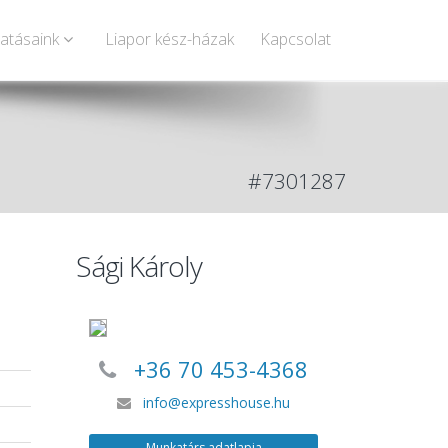
tatásaink
Liapor kész-házak
Kapcsolat
#7301287
Sági Károly
+36 70 453-4368
info@expresshouse.hu
a
Munkatárs adatlapja