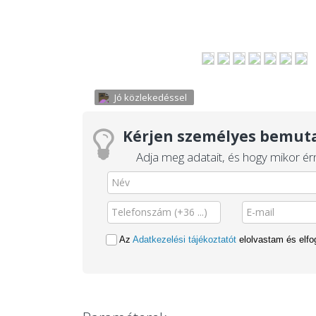
Jó közlekedéssel
Kérjen személyes bemuta
Adja meg adatait, és hogy mikor érn
Az
Adatkezelési tájékoztatót
elolvastam és elf