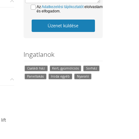
Az
Adatkezelési tájékoztatót
elolvastam
és elfogadom.
Üzenet küldése
Ingatlanok
Családi ház
Kert, gyümölcsös
Sorház
Panellakás
Iroda egyéb
Nyaraló
lift