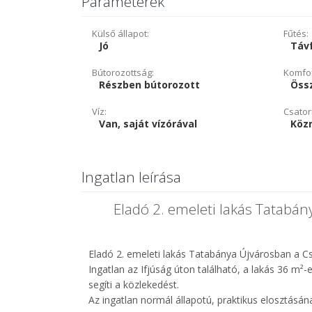
Paraméterek
Külső állapot:
Fűtés:
Jó
Táv
Bútorozottság:
Komfor
Részben bútorozott
Öss
Víz:
Csator
Van, saját vízórával
Köz
Ingatlan leírása
Eladó 2. emeleti lakás Tatabá
Eladó 2. emeleti lakás Tatabánya Újvárosban a C
Ingatlan az Ifjúság úton található, a lakás 36 m²-
segíti a közlekedést.
Az ingatlan normál állapotú, praktikus elosztásá