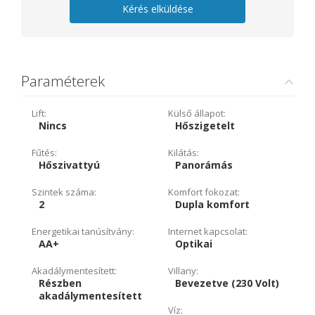
Kérés elküldése
Paraméterek
Lift:
Külső állapot:
Nincs
Hőszigetelt
Fűtés:
Kilátás:
Hőszivattyú
Panorámás
Szintek száma:
Komfort fokozat:
2
Dupla komfort
Energetikai tanúsítvány:
Internet kapcsolat:
AA+
Optikai
Akadálymentesített:
Villany:
Részben
Bevezetve (230 Volt)
akadálymentesített
Víz: