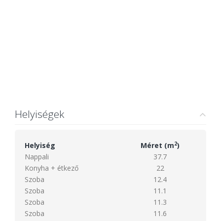
Helyiségek
2
Helyiség
Méret (m
)
Nappali
37.7
Konyha + étkező
22
Szoba
12.4
Szoba
11.1
Szoba
11.3
Szoba
11.6