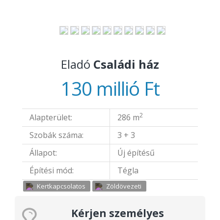
Eladó
Családi ház
130 millió Ft
2
Alapterület:
286 m
Szobák száma:
3 + 3
Állapot:
Új építésű
Építési mód:
Tégla
Kertkapcsolatos
Zöldövezeti
Kérjen személyes