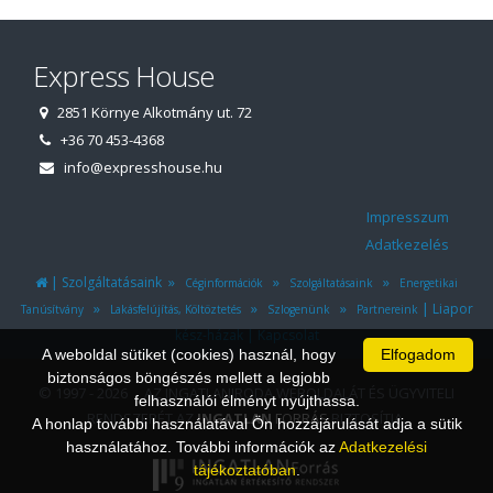
Express House
2851 Környe Alkotmány ut. 72
+36 70 453-4368
info@expresshouse.hu
Impresszum
Adatkezelés
|
»
»
»
Szolgáltatásaink
Céginformációk
Szolgáltatásaink
Energetikai
»
»
»
|
Liapor
Tanúsítvány
Lakásfelújítás, Költöztetés
Szlogenünk
Partnereink
|
kész-házak
Kapcsolat
A weboldal sütiket (cookies) használ, hogy
Elfogadom
biztonságos böngészés mellett a legjobb
© 1997 - 2026 AZ INGATLANIRODA WEBOLDALÁT ÉS ÜGYVITELI
felhasználói élményt nyújthassa.
RENDSZERÉT AZ
INGATLAN
FORRÁS
BIZTOSÍTJA.
A honlap további használatával Ön hozzájárulását adja a sütik
használatához. További információk az
Adatkezelési
tájékoztatóban
.