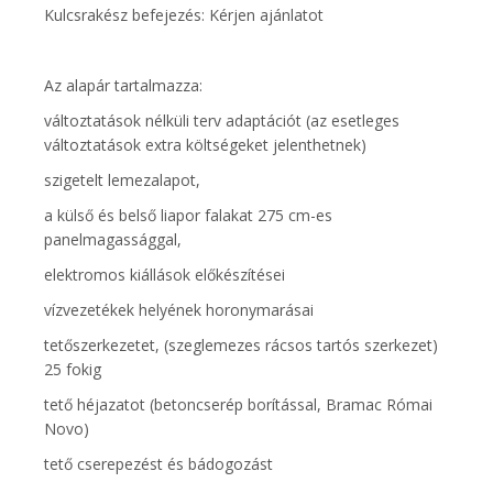
Kulcsrakész befejezés: Kérjen ajánlatot
Az alapár tartalmazza:
változtatások nélküli terv adaptációt (az esetleges
változtatások extra költségeket jelenthetnek)
szigetelt lemezalapot,
a külső és belső liapor falakat 275 cm-es
panelmagassággal,
elektromos kiállások előkészítései
vízvezetékek helyének horonymarásai
tetőszerkezetet, (szeglemezes rácsos tartós szerkezet)
25 fokig
tető héjazatot (betoncserép borítással, Bramac Római
Novo)
tető cserepezést és bádogozást