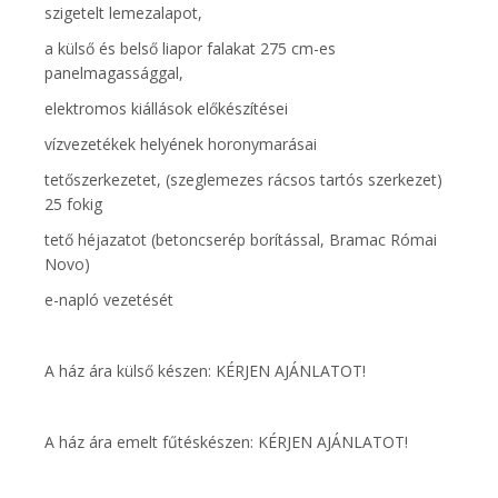
szigetelt lemezalapot,
a külső és belső liapor falakat 275 cm-es
panelmagassággal,
elektromos kiállások előkészítései
vízvezetékek helyének horonymarásai
tetőszerkezetet, (szeglemezes rácsos tartós szerkezet)
25 fokig
tető héjazatot (betoncserép borítással, Bramac Római
Novo)
e-napló vezetését
A ház ára külső készen: KÉRJEN AJÁNLATOT!
A ház ára emelt fűtéskészen: KÉRJEN AJÁNLATOT!