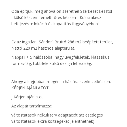
Oda építjük, meg ahova ön szeretné! Szerkezet késztől
- külső készen - emelt fűtés készen - Kulcsrakész
befejezés + lokáció és kapacitás függvényében!
Ez az ingatlan, Sándor” Bruttó 286 m2 beépített terület,
Nettó 220 m2 hasznos alapterület.
Nappali + 5 hálószoba, nagy üvegfelületek, klasszikus
formavilág, többféle külső design lehetőség.
Ahogy a legjobban megéri: a ház ára szerkezetkészen:
KÉRJEN AJÁNLATOT!
j Kérjen ajánlatot
Az alapár tartalmazza:
változtatások nélküli terv adaptációt (az esetleges
változtatások extra költségeket jelenthetnek)