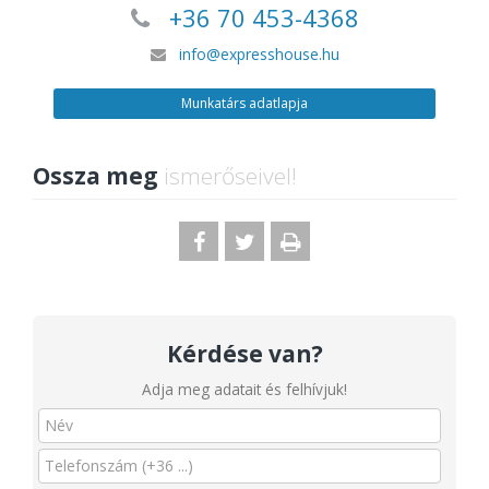
+36 70 453-4368
info@expresshouse.hu
Munkatárs adatlapja
Ossza meg
ismerőseivel!
Kérdése van?
Adja meg adatait és felhívjuk!