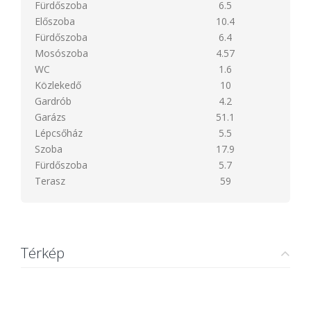
Fürdőszoba
6.5
Előszoba
10.4
Fürdőszoba
6.4
Mosószoba
4.57
WC
1.6
Közlekedő
10
Gardrób
4.2
Garázs
51.1
Lépcsőház
5.5
Szoba
17.9
Fürdőszoba
5.7
Terasz
59
Térkép