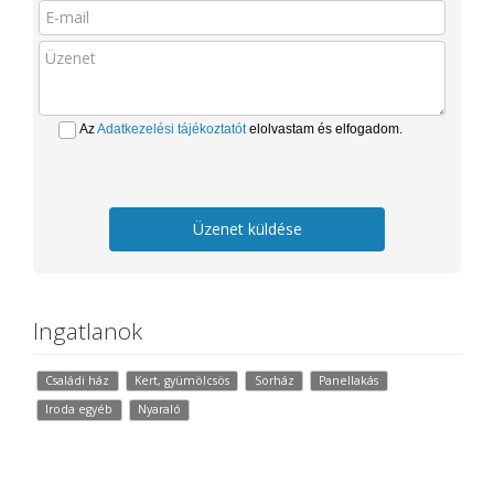
Az
Adatkezelési tájékoztatót
elolvastam és elfogadom.
Üzenet küldése
Ingatlanok
Családi ház
Kert, gyümölcsös
Sorház
Panellakás
Iroda egyéb
Nyaraló