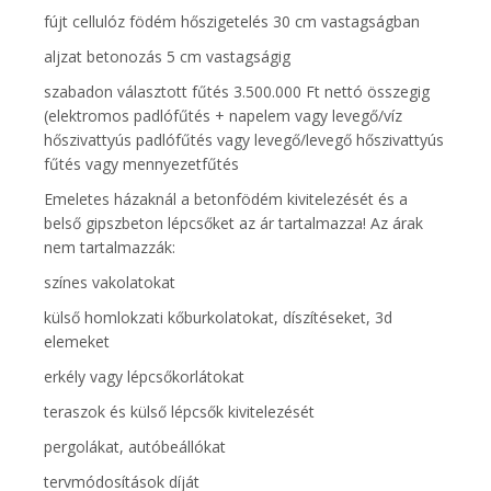
fújt cellulóz födém hőszigetelés 30 cm vastagságban
aljzat betonozás 5 cm vastagságig
szabadon választott fűtés 3.500.000 Ft nettó összegig
(elektromos padlófűtés + napelem vagy levegő/víz
hőszivattyús padlófűtés vagy levegő/levegő hőszivattyús
fűtés vagy mennyezetfűtés
Emeletes házaknál a betonfödém kivitelezését és a
belső gipszbeton lépcsőket az ár tartalmazza! Az árak
nem tartalmazzák:
színes vakolatokat
külső homlokzati kőburkolatokat, díszítéseket, 3d
elemeket
erkély vagy lépcsőkorlátokat
teraszok és külső lépcsők kivitelezését
pergolákat, autóbeállókat
tervmódosítások díját