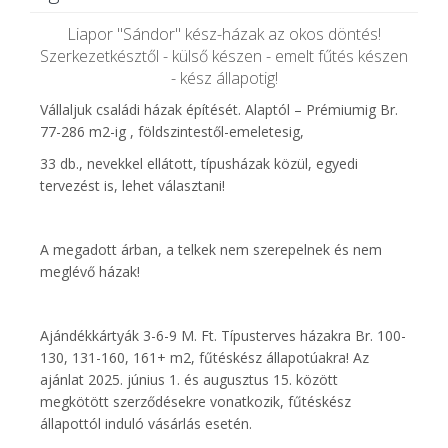
Liapor "Sándor" kész-házak az okos döntés!
Szerkezetkésztől - külső készen - emelt fűtés készen
- kész állapotig!
Vállaljuk családi házak építését. Alaptól – Prémiumig Br.
77-286 m2-ig , földszintestől-emeletesig,
33 db., nevekkel ellátott, típusházak közül, egyedi
tervezést is, lehet választani!
A megadott árban, a telkek nem szerepelnek és nem
meglévő házak!
Ajándékkártyák 3-6-9 M. Ft. Típusterves házakra Br. 100-
130, 131-160, 161+ m2, fűtéskész állapotúakra! Az
ajánlat 2025. június 1. és augusztus 15. között
megkötött szerződésekre vonatkozik, fűtéskész
állapottól induló vásárlás esetén.