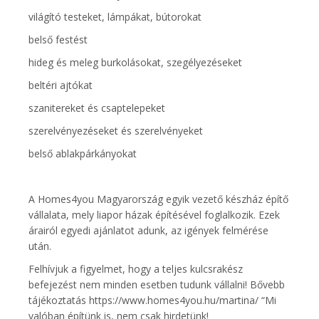
világító testeket, lámpákat, bútorokat
belső festést
hideg és meleg burkolásokat, szegélyezéseket
beltéri ajtókat
szanitereket és csaptelepeket
szerelvényezéseket és szerelvényeket
belső ablakpárkányokat
A Homes4you Magyarország egyik vezető készház építő
vállalata, mely liapor házak építésével foglalkozik. Ezek
árairól egyedi ajánlatot adunk, az igények felmérése
után.
Felhívjuk a figyelmet, hogy a teljes kulcsrakész
befejezést nem minden esetben tudunk vállalni! Bővebb
tájékoztatás https://www.homes4you.hu/martina/ “Mi
valóban építünk is, nem csak hirdetünk!