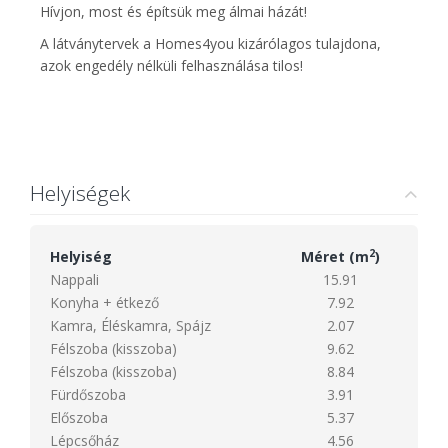
Hívjon, most és építsük meg álmai házát!
A látványtervek a Homes4you kizárólagos tulajdona,
azok engedély nélküli felhasználása tilos!
Helyiségek
2
Helyiség
Méret (m
)
Nappali
15.91
Konyha + étkező
7.92
Kamra, Éléskamra, Spájz
2.07
Félszoba (kisszoba)
9.62
Félszoba (kisszoba)
8.84
Fürdőszoba
3.91
Előszoba
5.37
Lépcsőház
4.56