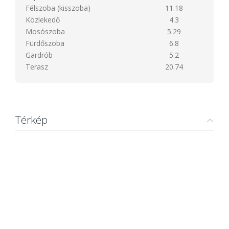
Félszoba (kisszoba)
11.18
Közlekedő
4.3
Mosószoba
5.29
Fürdőszoba
6.8
Gardrób
5.2
Terasz
20.74
Térkép