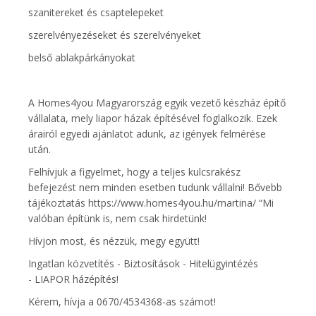
szanitereket és csaptelepeket
szerelvényezéseket és szerelvényeket
belső ablakpárkányokat
A Homes4you Magyarország egyik vezető készház építő
vállalata, mely liapor házak építésével foglalkozik. Ezek
árairól egyedi ajánlatot adunk, az igények felmérése
után.
Felhívjuk a figyelmet, hogy a teljes kulcsrakész
befejezést nem minden esetben tudunk vállalni! Bővebb
tájékoztatás https://www.homes4you.hu/martina/ “Mi
valóban építünk is, nem csak hirdetünk!
Hívjon most, és nézzük, megy együtt!
Ingatlan közvetítés - Biztosítások - Hitelügyintézés
- LIAPOR házépítés!
Kérem, hívja a 0670/4534368-as számot!