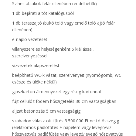
Színes ablakok felár ellenében rendelhetők)
1 db bejárati ajtót katalógusból
1 db teraszajtó (bukó toló vagy emelő toló ajtó felár
ellenében)
e-napló vezetését
villanyszerelés helyiségenként 5 kiállással,
szerelvényezéssel
vízvezeték alapszerelést
beépíthető WC-k vázát, szerelvényeit (nyomógomb, WC
csésze és ülőke nélkül)
gipszkarton álmennyezet egy réteg kartonnal
fújt cellulóz födém hőszigetelés 30 cm vastagságban
aljzat betonozás 5 cm vastagságig
szabadon választott fűtés 3.500.000 Ft nettó összegig
(elektromos padlófűtés + napelem vagy levegő/víz
hőszivattyús padlófűtés vagy levegő/levegő hőszivattyús