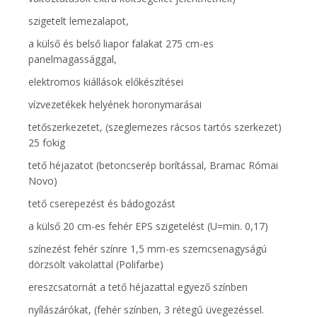
szigetelt lemezalapot,
a külső és belső liapor falakat 275 cm-es
panelmagassággal,
elektromos kiállások előkészítései
vízvezetékek helyének horonymarásai
tetőszerkezetet, (szeglemezes rácsos tartós szerkezet)
25 fokig
tető héjazatot (betoncserép borítással, Bramac Római
Novo)
tető cserepezést és bádogozást
a külső 20 cm-es fehér EPS szigetelést (U=min. 0,17)
színezést fehér színre 1,5 mm-es szemcsenagyságú
dörzsölt vakolattal (Polifarbe)
ereszcsatornát a tető héjazattal egyező színben
nyílászárókat, (fehér színben, 3 rétegű üvegezéssel.