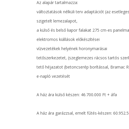
Az alapár tartalmazza:
változtatások nélküli terv adaptációt (az esetleg
szigetelt lemezalapot,
a külső és belső liapor falakat 275 cm-es panel
elektromos kiállások előkészítései
vízvezetékek helyének horonymarásai
tetőszerkezetet, (szeglemezes rácsos tartós szer
tető héjazatot (betoncserép borítással, Bramac
e-napló vezetését
A ház ára külső készen: 46.700.000 Ft + áfa
A ház ára garázzsal, emelt fűtés-készen: 60.952.