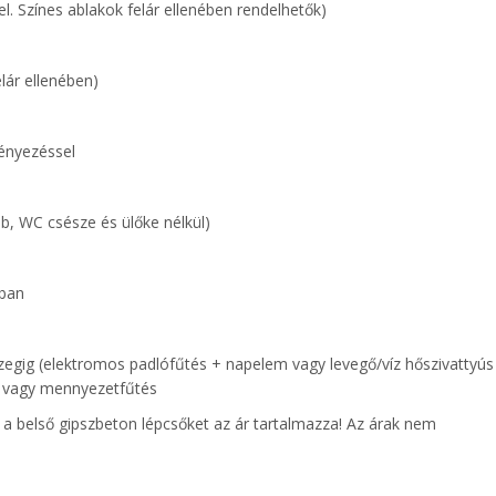
el. Színes ablakok felár ellenében rendelhetők)
elár ellenében)
lvényezéssel
b, WC csésze és ülőke nélkül)
gban
zegig (elektromos padlófűtés + napelem vagy levegő/víz hőszivattyús
és vagy mennyezetfűtés
a belső gipszbeton lépcsőket az ár tartalmazza! Az árak nem