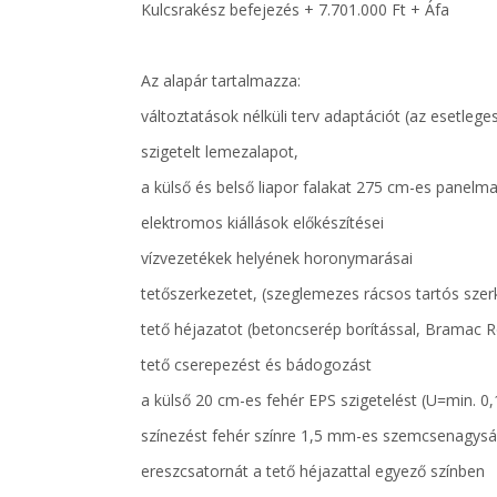
Kulcsrakész befejezés + 7.701.000 Ft + Áfa
Az alapár tartalmazza:
változtatások nélküli terv adaptációt (az esetleg
szigetelt lemezalapot,
a külső és belső liapor falakat 275 cm-es panel
elektromos kiállások előkészítései
vízvezetékek helyének horonymarásai
tetőszerkezetet, (szeglemezes rácsos tartós szer
tető héjazatot (betoncserép borítással, Bramac
tető cserepezést és bádogozást
a külső 20 cm-es fehér EPS szigetelést (U=min. 0
színezést fehér színre 1,5 mm-es szemcsenagyság
ereszcsatornát a tető héjazattal egyező színben