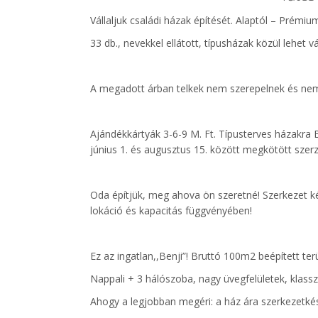
Vállaljuk családi házak építését. Alaptól – Prémiu
33 db., nevekkel ellátott, típusházak közül lehet v
A megadott árban telkek nem szerepelnek és ne
Ajándékkártyák 3-6-9 M. Ft. Típusterves házakra 
június 1. és augusztus 15. között megkötött szerz
Oda építjük, meg ahova ön szeretné! Szerkezet ké
lokáció és kapacitás függvényében!
Ez az ingatlan,,Benji”! Bruttó 100m2 beépített t
Nappali + 3 hálószoba, nagy üvegfelületek, klassz
Ahogy a legjobban megéri: a ház ára szerkezetké