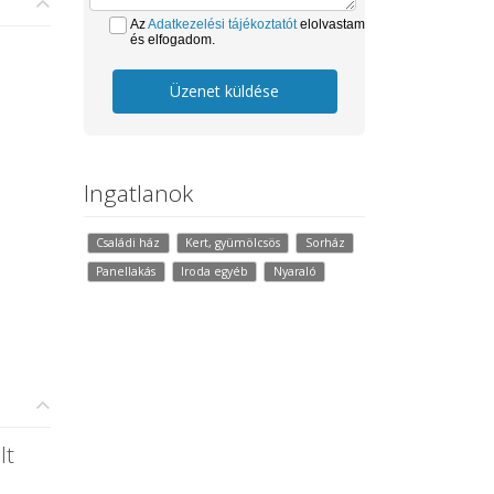
Az
Adatkezelési tájékoztatót
elolvastam
és elfogadom.
Üzenet küldése
Ingatlanok
Családi ház
Kert, gyümölcsös
Sorház
Panellakás
Iroda egyéb
Nyaraló
lt