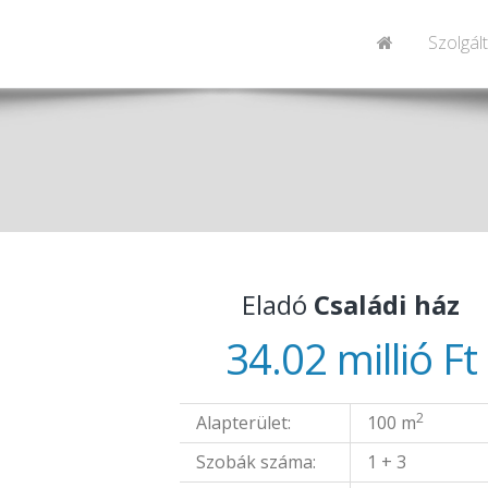
Szolgál
n
Eladó
Családi ház
34.02 millió Ft
2
Alapterület:
100 m
Szobák száma:
1 + 3