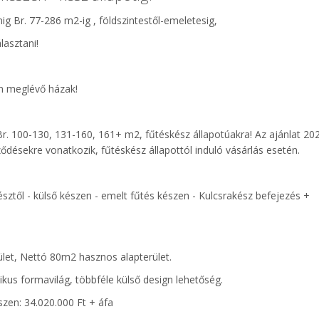
mig Br. 77-286 m2-ig , földszintestől-emeletesig,
álasztani!
m meglévő házak!
Br. 100-130, 131-160, 161+ m2, fűtéskész állapotúakra! Az ajánlat 202
ődésekre vonatkozik, fűtéskész állapottól induló vásárlás esetén.
sztől - külső készen - emelt fűtés készen - Kulcsrakész befejezés +
erület, Nettó 80m2 hasznos alapterület.
ikus formavilág, többféle külső design lehetőség.
szen: 34.020.000 Ft + áfa