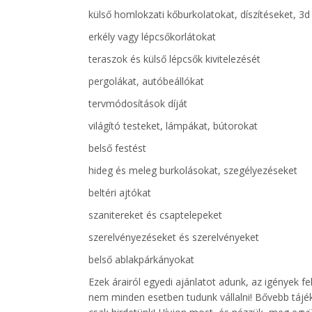
külső homlokzati kőburkolatokat, díszítéseket, 3
erkély vagy lépcsőkorlátokat
teraszok és külső lépcsők kivitelezését
pergolákat, autóbeállókat
tervmódosítások díját
világító testeket, lámpákat, bútorokat
belső festést
hideg és meleg burkolásokat, szegélyezéseket
beltéri ajtókat
szanitereket és csaptelepeket
szerelvényezéseket és szerelvényeket
belső ablakpárkányokat
Ezek árairól egyedi ajánlatot adunk, az igények fe
nem minden esetben tudunk vállalni! Bővebb tájé