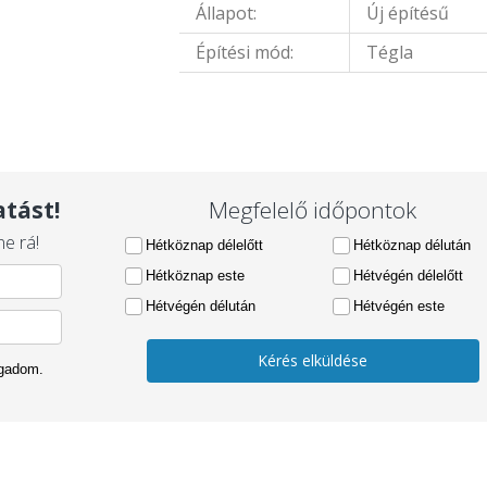
Állapot:
Új építésű
Építési mód:
Tégla
tást!
Megfelelő időpontok
e rá!
Hétköznap délelőtt
Hétköznap délután
Hétköznap este
Hétvégén délelőtt
Hétvégén délután
Hétvégén este
Kérés elküldése
ogadom.