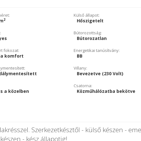
éret:
Külső állapot:
2
 m
Hőszigetelt
:
Bútorozottság:
yes
Bútorozatlan
t fokozat:
Energetikai tanúsítvány:
la komfort
BB
ymentesített:
Villany:
dálymentesített
Bevezetve (230 Volt)
Csatorna:
s a közelben
Közműhálózatba bekötve
akrésszel. Szerkezetkésztől - külső készen - eme
 készen - kész állapotig!