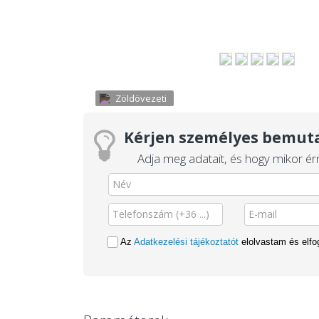
Zöldövezeti
Kérjen személyes bemuta
Adja meg adatait, és hogy mikor érn
Az
Adatkezelési tájékoztatót
elolvastam és elf