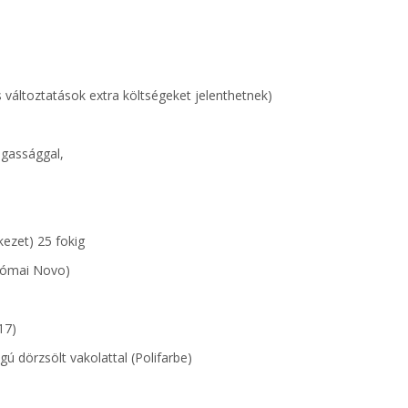
es változtatások extra költségeket jelenthetnek)
magassággal,
kezet) 25 fokig
 Római Novo)
,17)
ú dörzsölt vakolattal (Polifarbe)