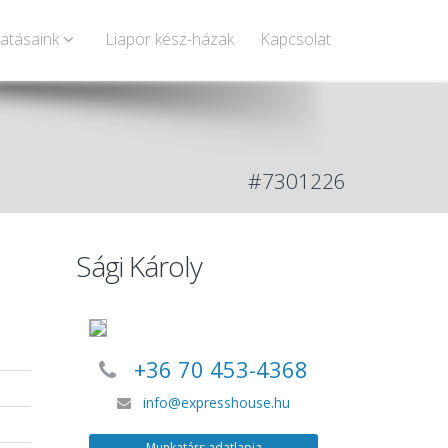
tatásaink
Liapor kész-házak
Kapcsolat
#7301226
Sági Károly
+36 70 453-4368
info@expresshouse.hu
Munkatárs adatlapja