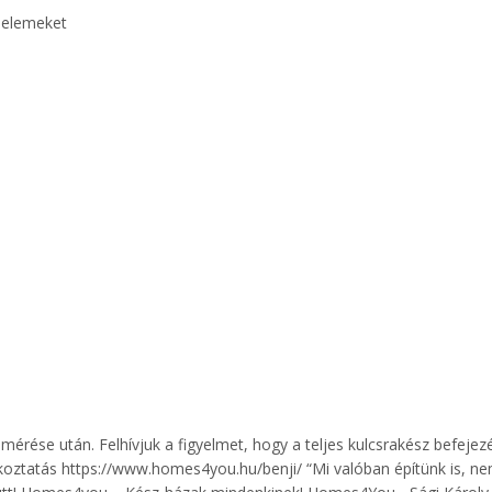
d elemeket
lmérése után. Felhívjuk a figyelmet, hogy a teljes kulcsrakész befejez
koztatás https://www.homes4you.hu/benji/ “Mi valóban építünk is, n