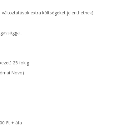
es változtatások extra költségeket jelenthetnek)
magassággal,
kezet) 25 fokig
 Római Novo)
500 Ft + áfa