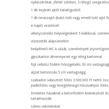
nyílászárókat, (fehér színben, 3 rétegű üvegezéss
1 db bejárati ajtót katalógusból
1 db teraszajtó (bukó toló vagy emelő toló ajtó f
e-napló vezetését
villanyszerelés helyiségenként 5 kiállással, szere
vízvezeték alapszerelést
beépíthető WC-k vázát, szerelvényeit (nyomógom
gipszkarton álmennyezet egy réteg kartonnal
fújt cellulóz födém hőszigetelés 30 cm vastagsá
aljzat betonozás 5 cm vastagságig
szabadon választott fűtés 3.500.000 Ft nettó öss
padlófűtés vagy levegő/levegő hőszivattyús fűt
Emeletes házaknál a betonfödém kivitelezését és 
tartalmazzák:
színes vakolatokat