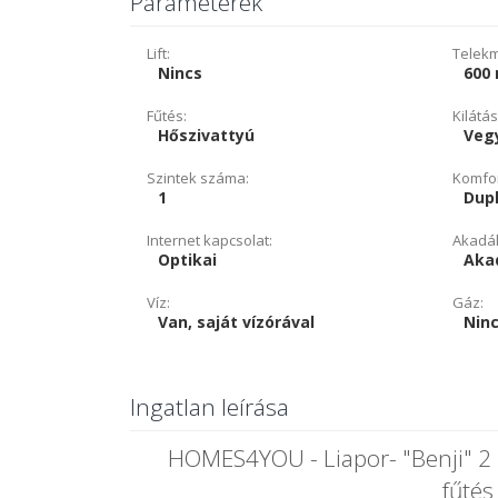
Paraméterek
Lift:
Telekm
Nincs
600
Fűtés:
Kilátás
Hőszivattyú
Veg
Szintek száma:
Komfor
1
Dup
Internet kapcsolat:
Akadál
Optikai
Aka
Víz:
Gáz:
Van, saját vízórával
Ninc
Ingatlan leírása
HOMES4YOU - Liapor- "Benji" 2 l
fűtés