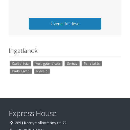
Üzenet küldése
Ingatlanok
Családi ház
Kert, gyümölcsös
Sorház
Panellakás
Iroda egyéb
Nyaraló
Express House
2851 Környe Alkotmány ut. 72