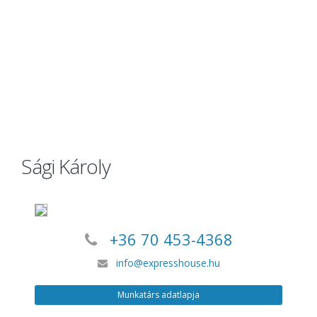
Sági Károly
+36 70 453-4368
info@expresshouse.hu
Munkatárs adatlapja