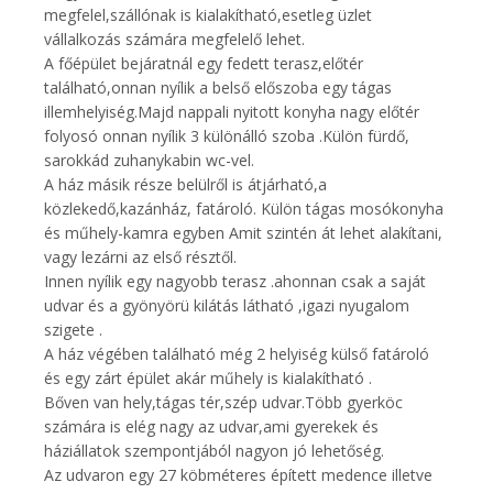
megfelel,szállónak is kialakítható,esetleg üzlet
vállalkozás számára megfelelő lehet.
A főépület bejáratnál egy fedett terasz,előtér
található,onnan nyílik a belső előszoba egy tágas
illemhelyiség.Majd nappali nyitott konyha nagy előtér
folyosó onnan nyílik 3 különálló szoba .Külön fürdő,
sarokkád zuhanykabin wc-vel.
A ház másik része belülről is átjárható,a
közlekedő,kazánház, fatároló. Külön tágas mosókonyha
és műhely-kamra egyben Amit szintén át lehet alakítani,
vagy lezárni az első résztől.
Innen nyílik egy nagyobb terasz .ahonnan csak a saját
udvar és a gyönyörü kilátás látható ,igazi nyugalom
szigete .
A ház végében található még 2 helyiség külső fatároló
és egy zárt épület akár műhely is kialakítható .
Bőven van hely,tágas tér,szép udvar.Több gyerköc
számára is elég nagy az udvar,ami gyerekek és
háziállatok szempontjából nagyon jó lehetőség.
Az udvaron egy 27 köbméteres épített medence illetve