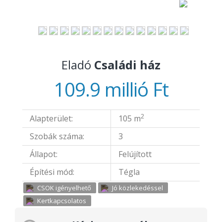
Eladó
Családi ház
109.9 millió Ft
2
Alapterület:
105 m
Szobák száma:
3
Állapot:
Felújított
Építési mód:
Tégla
CSOK igényelhető
Jó közlekedéssel
Kertkapcsolatos