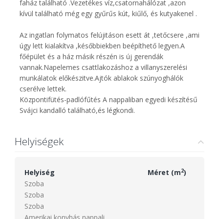
faház található .Vezetékes víz,csatornahálózat ,azon
kívül található még egy gyűrűs kút, kiűlő, és kutyakenel .
Az ingatlan folymatos felújitáson esett át ,tetőcsere ,ami
úgy lett kialakítva ,későbbiekben beépíthető legyen.A
főépület és a ház másik részén is új gerendák
vannak.Napelemes csattlakozáshoz a villanyszerelési
munkálatok előkészitve.Ajtók ablakok szúnyoghálók
cserélve lettek.
Központifütés-padlófűtés A nappaliban egyedi készítésű
Svájci kandalló található,és légkondi.
Helyiségek
2
Helyiség
Méret (m
)
Szoba
Szoba
Szoba
Amerikai konyhás nappali