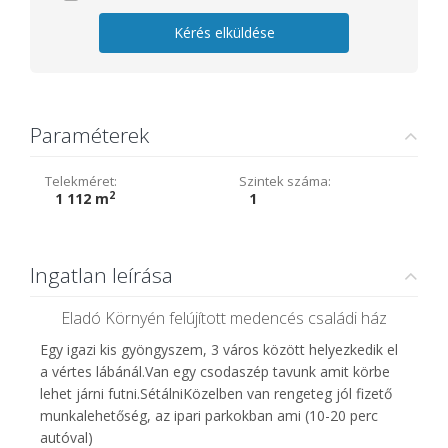
Kérés elküldése
Paraméterek
Telekméret:
Szintek száma:
2
1 112 m
1
Ingatlan leírása
Eladó Környén felújított medencés családi ház
Egy igazi kis gyöngyszem, 3 város között helyezkedik el
a vértes lábánál.Van egy csodaszép tavunk amit körbe
lehet járni futni.SétálniKözelben van rengeteg jól fizető
munkalehetőség, az ipari parkokban ami (10-20 perc
autóval)