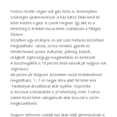
Fontos részlet ,régen volt gáz fűtés is. Amennyiben
szűkséges újratervezéssel ,a ház hátsó falán kivűl be
lehet kötetni a gázt .A csonk megvan .Így akit ez a
lehetőség is érdekel vissza lehet csatlakozni a főldgáz
fűtésre .
Közelben egy utcányira ,és pár száz méteres körzetben
megtalálható : iskola, orvosi rendelő, gyerek és
felnőtt,hivatal ,posta .Kulturház ,pékség ,kisbolt,
virágbolt ,Egészségügyi magánellátás és kertészet
A buszmegállók is 10 percen belül vannak.Jár nagyon sok
cégesbusz.
Aki pestre jár dolgozni ,közvetlen vasúti közlekedéssel
megoldható, 1 , 1 és negye dóra alatt fel lehet érni
.Tatabányai átszállással akár Győrbe -Sopronba
is..Kocsival a bevásárlás is jó lehetőség ,mert 3 város
üzletei közül lehet válogatni,de akár busszal is sűrűn
megközelithető.
Nagyon otthonos családi ház akár több generációnak is